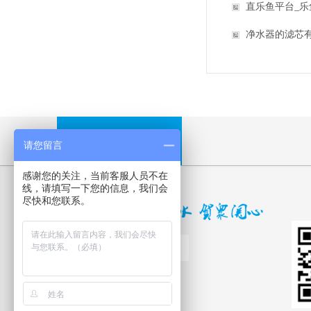
直乐鱼平台_
净水器的滤芯
友情链接
请您留言
感谢您的关注，当前客服人员不在
线，请填写一下您的信息，我们会
尽快和您联系。
产品中心
全国客户服务热线
023-67519800