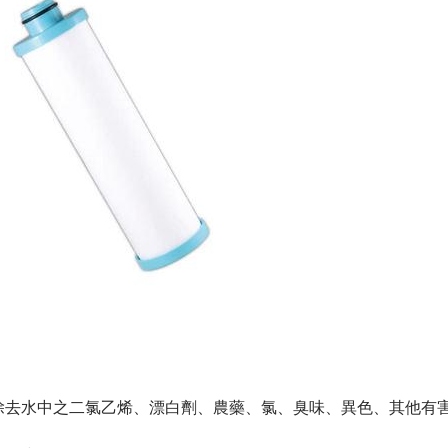
除去水中之二氯乙烯、漂白劑、農藥、氯、臭味、異色、其他有