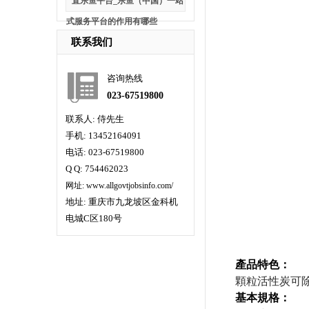
直乐鱼平台_乐鱼（中国）一站
式服务平台的作用有哪些
联系我们
咨询热线
023-67519800
联系人: 侍先生
手机: 13452164091
电话: 023-67519800
Q Q: 754462023
网址: www.allgovtjobsinfo.com/
地址: 重庆市九龙坡区金科机
电城C区180号
產品特色：
顆粒活性炭可
基本規格：