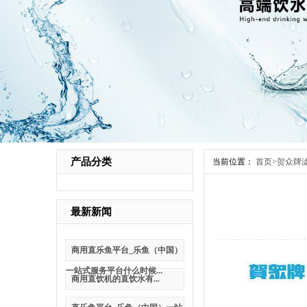
产品分类
当前位置：
首页
>
贺众牌
最新新闻
商用直乐鱼平台_乐鱼（中国）
一站式服务平台什么时候...
商用直饮机的直饮水有...