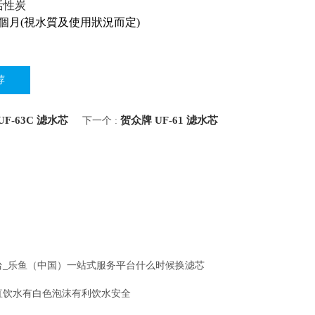
活性炭
個月(視水質及使用狀況而定
)
荐
UF-63C 滤水芯
贺众牌 UF-61 滤水芯
下一个 :
台_乐鱼（中国）一站式服务平台什么时候换滤芯
直饮水有白色泡沫有利饮水安全