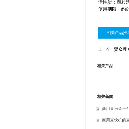
活性炭：顆粒
使用期限：約6
相关产品推
贺众牌 
上一个 :
相关产品
相关新闻
商用直乐鱼平
商用直饮机的