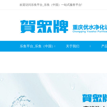
欢迎访问乐鱼平台_乐鱼（中国）一站式服务平台!
乐鱼平台_乐鱼（中国）
关于我们
产
贺众牌乐鱼平台_乐鱼
一站式服务平台
贺众牌净水器系列
贺众牌
（中国）一站式服务平
服务中心
联系我们
台系列