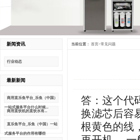
新闻资讯
当前位置：
首页
>
常见问题
行业动态
最新新闻
答：这个代
商用直乐鱼平台_乐鱼（中国）
一站式服务平台什么时候...
换滤芯后容
商用直饮机的直饮水有...
根黄色的线
直乐鱼平台_乐鱼（中国）一站
式服务平台的作用有哪些
再开机 ，