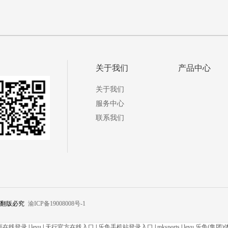
关于我们
产品中心
关于我们
服务中心
联系我们
有 翻版必究
渝ICP备19008008号-1
面在线登录
|
leyu
|
天行官方在线入口
|
乐鱼手机站登录入口
|
mksports
|
leyu.乐鱼(