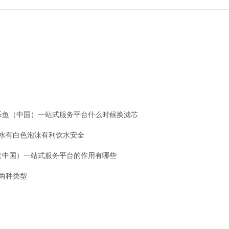
乐鱼（中国）一站式服务平台什么时候换滤芯
水有白色泡沫有利饮水安全
（中国）一站式服务平台的作用有哪些
两种类型