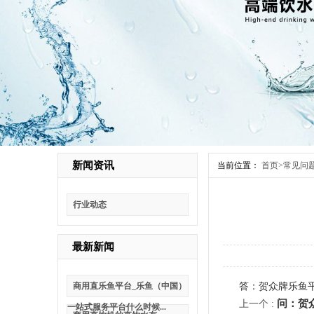
新闻资讯
当前位置：
首页
>
常见问
行业动态
最新新闻
商用直乐鱼平台_乐鱼（中国）
答：贺众牌乐鱼平
问：贺
上一个 :
一站式服务平台什么时候...