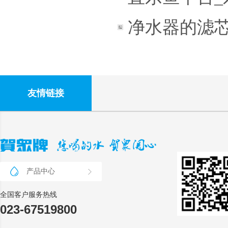
净水器的滤
友情链接
产品中心
全国客户服务热线
023-67519800