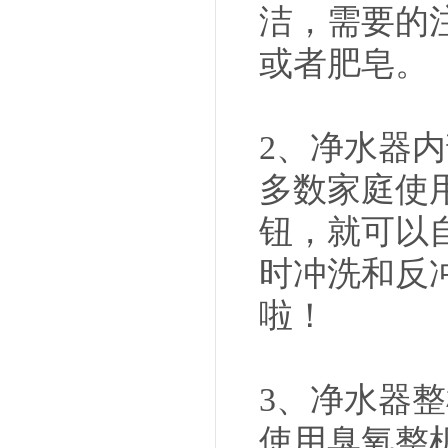
洁，需要的
或者肥皂。
2、净水器
多数家庭使
钮，就可以
时冲洗和反
啦！
3、净水器
使用臭氧整