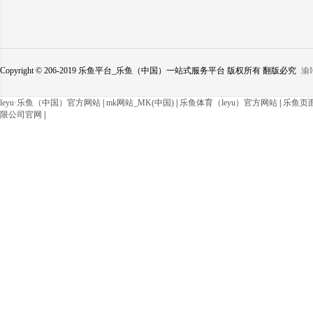
Copyright © 206-2019 乐鱼平台_乐鱼（中国）一站式服务平台 版权所有 翻版必究
渝I
leyu·乐鱼（中国）官方网站
|
mk网站_MK(中国)
|
乐鱼体育（leyu）官方网站
|
乐鱼页
限公司官网
|