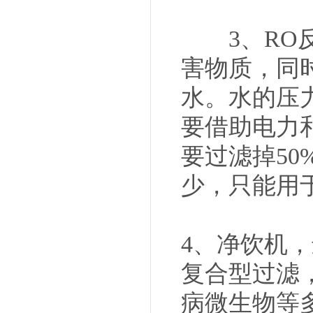
3、RO反
害物质，同
水。水的压
要借助电力
要过滤掉5
少，只能用
4、净饮机
复合型过滤
病微生物等