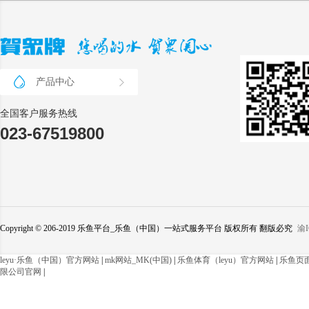
产品中心
全国客户服务热线
023-67519800
Copyright © 206-2019 乐鱼平台_乐鱼（中国）一站式服务平台 版权所有 翻版必究
渝I
leyu·乐鱼（中国）官方网站
|
mk网站_MK(中国)
|
乐鱼体育（leyu）官方网站
|
乐鱼页
限公司官网
|