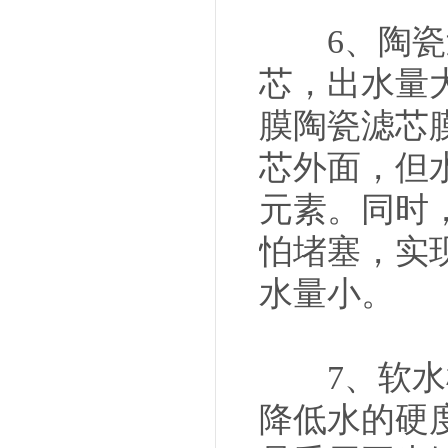
6、陶瓷过
芯，出水量大
膜陶瓷滤芯
芯外面，但
元素。同时
怕堵塞，实
水量小。
7、软水机
降低水的硬