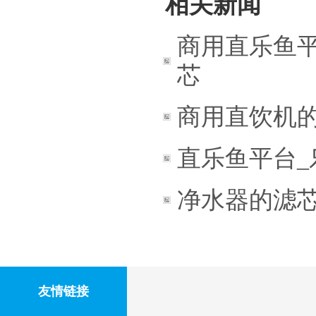
相关新闻
商用直乐鱼
芯
商用直饮机
直乐鱼平台
净水器的滤
友情链接