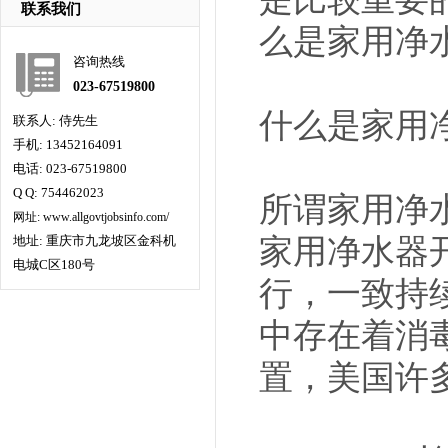
联系我们
么是家用净
咨询热线
023-67519800
什么是家用
联系人: 侍先生
手机: 13452164091
电话: 023-67519800
Q Q: 754462023
所谓家用净
网址: www.allgovtjobsinfo.com/
地址: 重庆市九龙坡区金科机
家用净水器开
电城C区180号
行，一致持
中存在着消
置，美国许