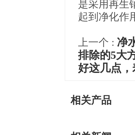
是采用再生
起到净化作
净
上一个 :
排除的5大
好这几点，
相关产品