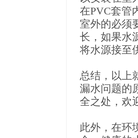
在PVC套
室外的必须
长，如果水源
将水源接至
总结，以上
漏水问题的
全之处，欢
此外，在环