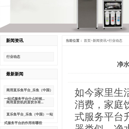
新闻资讯
当前位置：
首页
>
新闻资讯
>
行业动态
行业动态
净
最新新闻
如今家里生
商用直乐鱼平台_乐鱼（中国）
一站式服务平台什么时候...
消费，家庭
商用直饮机的直饮水有...
式服务平台
直乐鱼平台_乐鱼（中国）一站
式服务平台的作用有哪些
器类似，净