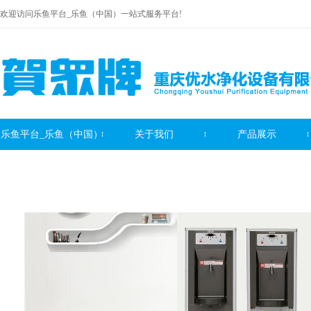
欢迎访问乐鱼平台_乐鱼（中国）一站式服务平台!
乐鱼平台_乐鱼（中国）
关于我们
产品展示
贺众牌乐鱼平台_乐鱼
一站式服务平台
贺众牌净水器系列
贺众牌滤芯系列
（中国）一站式服务平
服务中心
联系我们
台系列