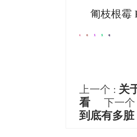
匍枝根霉
R
关
上一个 :
看
下一个 
到底有多脏