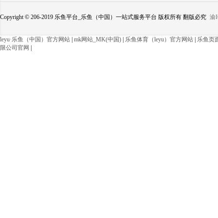
Copyright © 206-2019 乐鱼平台_乐鱼（中国）一站式服务平台 版权所有 翻版必究
渝I
leyu·乐鱼（中国）官方网站
|
mk网站_MK(中国)
|
乐鱼体育（leyu）官方网站
|
乐鱼页
限公司官网
|