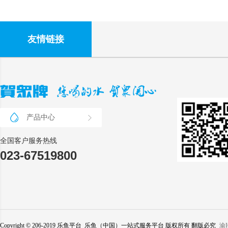
友情链接
产品中心
全国客户服务热线
023-67519800
Copyright © 206-2019 乐鱼平台_乐鱼（中国）一站式服务平台 版权所有 翻版必究
渝I