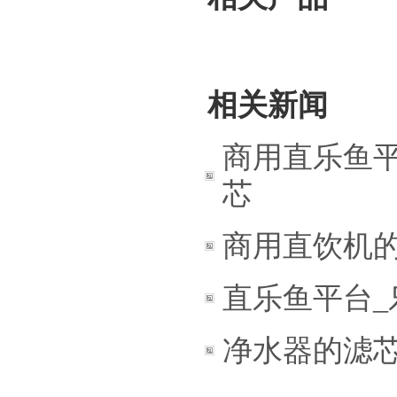
相关新闻
商用直乐鱼
芯
商用直饮机
直乐鱼平台
净水器的滤