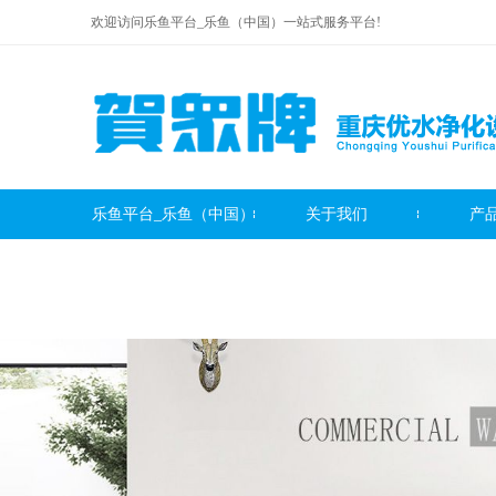
欢迎访问乐鱼平台_乐鱼（中国）一站式服务平台!
乐鱼平台_乐鱼（中国）
关于我们
产
贺众牌乐鱼平台_乐鱼
一站式服务平台
贺众牌净水器系列
贺众牌
（中国）一站式服务平
服务中心
联系我们
台系列