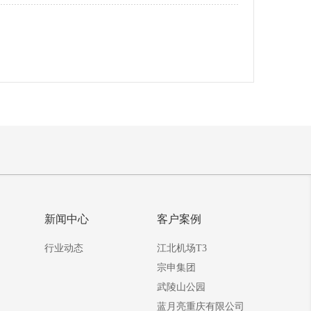
新闻中心
客户案例
行业动态
江北机场T3
宗申集团
武陵山公园
蓝月亮重庆有限公司