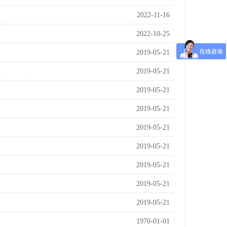
2022-11-16
2022-10-25
2019-05-21
2019-05-21
2019-05-21
2019-05-21
2019-05-21
2019-05-21
2019-05-21
2019-05-21
2019-05-21
1970-01-01