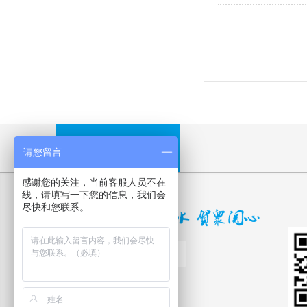
友情链接
请您留言
感谢您的关注，当前客服人员不在
线，请填写一下您的信息，我们会
尽快和您联系。
产品中心
全国客户服务热线
023-67519800