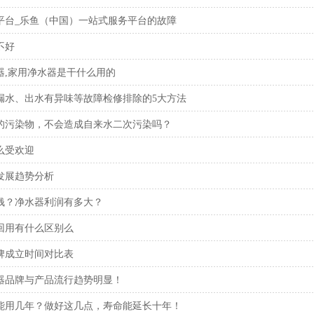
平台_乐鱼（中国）一站式服务平台的故障
不好
器,家用净水器是干什么用的
漏水、出水有异味等故障检修排除的5大方法
的污染物，不会造成自来水二次污染吗？
么受欢迎
业发展趋势分析
钱？净水器利润有多大？
回用有什么区别么
牌成立时间对比表
器品牌与产品流行趋势明显！
能用几年？做好这几点，寿命能延长十年！