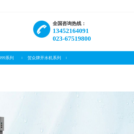
全国咨询热线：
13452164091
023-67519800
99系列
贺众牌开水机系列
资讯
常见问题