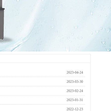
2023-04-24
2023-03-30
2023-02-24
2023-01-31
2022-12-23