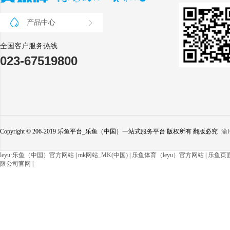
产品中心
全国客户服务热线
023-67519800
Copyright © 206-2019 乐鱼平台_乐鱼（中国）一站式服务平台 版权所有 翻版必究
渝I
leyu·乐鱼（中国）官方网站
|
mk网站_MK(中国)
|
乐鱼体育（leyu）官方网站
|
乐鱼页
限公司官网
|