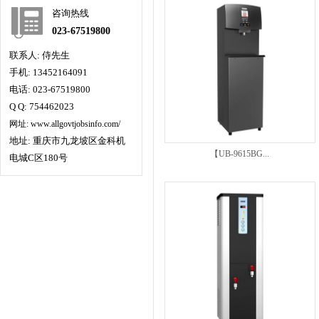
咨询热线
023-67519800
联系人: 侍先生
手机: 13452164091
电话: 023-67519800
Q Q: 754462023
网址: www.allgovtjobsinfo.com/
地址: 重庆市九龙坡区金科机
【UB-9615BG...
电城C区180号