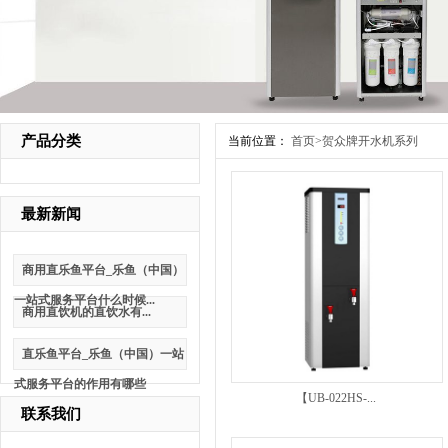
产品分类
当前位置：
首页
>
贺众牌开水机系列
最新新闻
商用直乐鱼平台_乐鱼（中国）
一站式服务平台什么时候...
商用直饮机的直饮水有...
直乐鱼平台_乐鱼（中国）一站
式服务平台的作用有哪些
【UB-022HS-...
联系我们