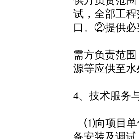
供方负责范围
试，全部工程
口。②提供必
需方负责范围
源等应供至水
4、技术服务
⑴向项目单
备安装及调试