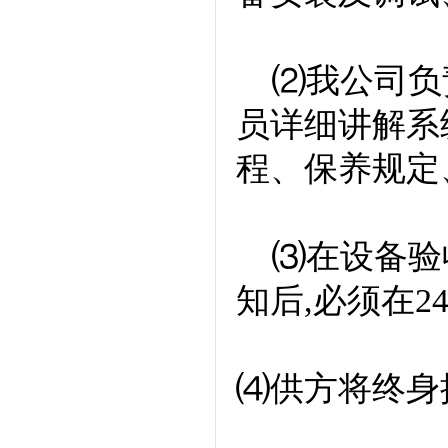
⑵我公司负责
员详细讲解系
程、保养规定
⑶在设备验收
知后,必须在
⑷供方将终身