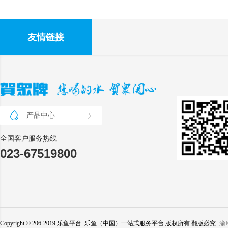
友情链接
产品中心
全国客户服务热线
023-67519800
Copyright © 206-2019 乐鱼平台_乐鱼（中国）一站式服务平台 版权所有 翻版必究
渝I