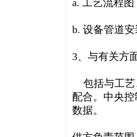
a. 工艺流程图
b. 设备管道
3、与有关方
包括与工艺
配合。中央控
数据。