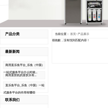
产品分类
当前位置：
首页
>
产品展示
很抱歉，没有找到匹配内容！
最新新闻
商用直乐鱼平台_乐鱼（中国）
一站式服务平台什么时候...
商用直饮机的直饮水有...
直乐鱼平台_乐鱼（中国）一站
式服务平台的作用有哪些
联系我们