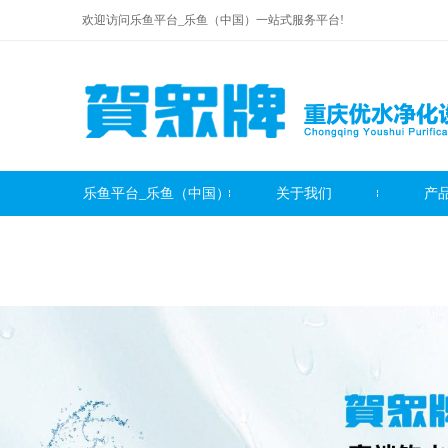
欢迎访问乐鱼平台_乐鱼（中国）一站式服务平台!
乐鱼平台_乐鱼（中国）
关于我们
产
贺众牌乐鱼平台_乐鱼
一站式服务平台
贺众牌净水器系列
贺众牌
（中国）一站式服务平
服务中心
联系我们
台系列