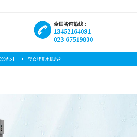
全国咨询热线：
13452164091
023-67519800
99系列
贺众牌开水机系列
资讯
常见问题