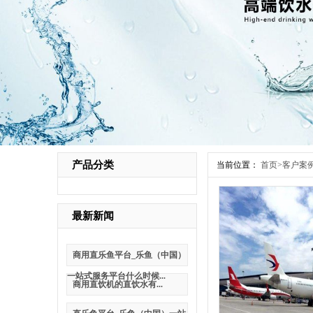
产品分类
当前位置：
首页
>
客户案
最新新闻
商用直乐鱼平台_乐鱼（中国）
一站式服务平台什么时候...
商用直饮机的直饮水有...