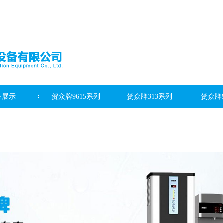
品展示
贺众牌9615系列
贺众牌313系列
贺众牌9
滤芯系列
客户案例
新闻资讯
最新