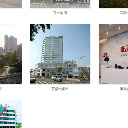
3
宗申集团
武陵
安
万盛汽车站
唯品